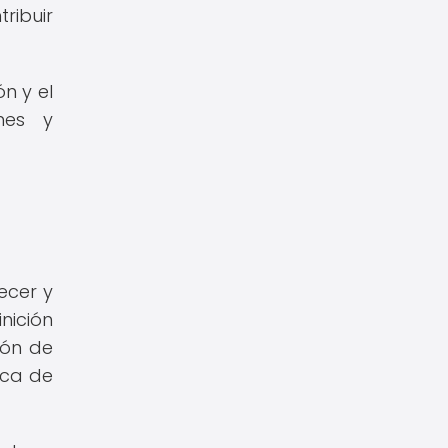
ribuir
n y el
nes y
ecer y
nición
ión de
ica de