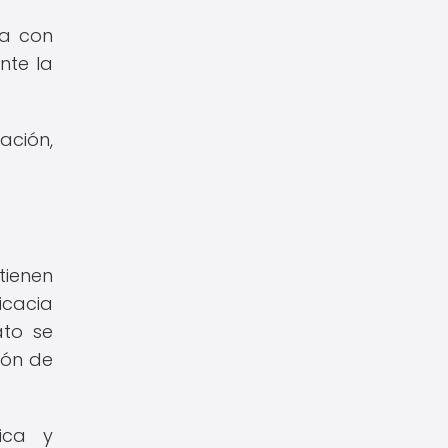
la con
nte la
ación,
tienen
icacia
ato se
ión de
ica y