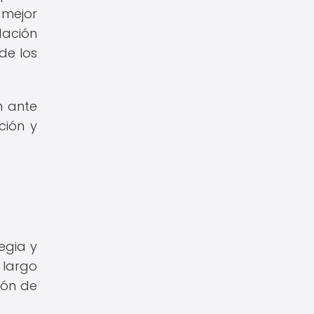
 mejor
dación
de los
n ante
ción y
egia y
 largo
ión de