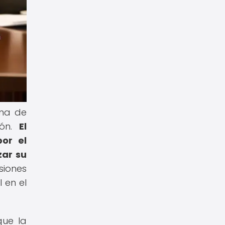
oma de
ión.
El
or el
zar su
iones
 en el
que la