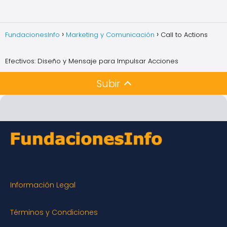
FundacionesInfo
Marketing y Comunicación
Call to Actions
Efectivos: Diseño y Mensaje para Impulsar Acciones
Subir
Información Legal
Términos y Condiciones