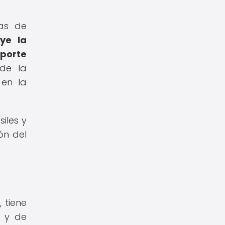
mas de
uye la
sporte
de la
 en la
iles y
ón del
 tiene
s y de