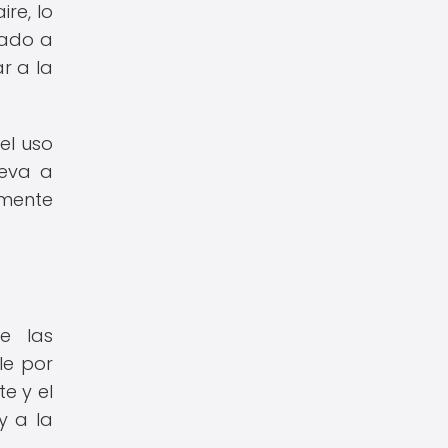
re, lo
cado a
r a la
el uso
leva a
amente
de las
le por
e y el
y a la