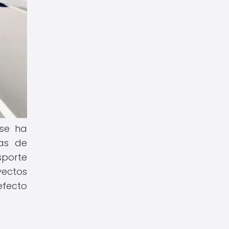
 se ha
mas de
sporte
yectos
efecto