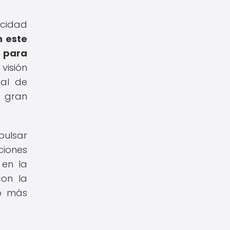
acidad
n este
s para
visión
ial de
a gran
pulsar
ciones
 en la
con la
to más