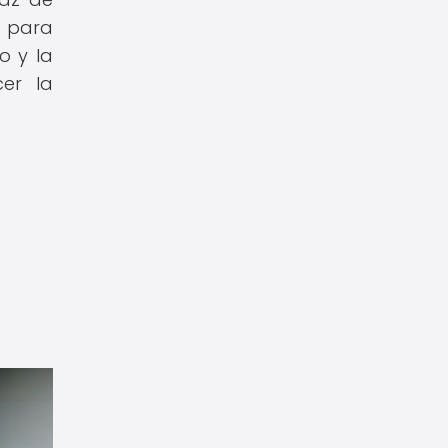
o para
o y la
cer la