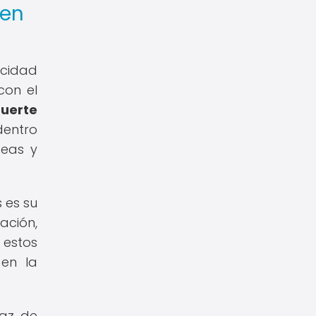
 en
acidad
con el
fuerte
dentro
deas y
 es su
ación,
 estos
 en la
paz de