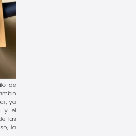
ilo de
cambio
ar, ya
n y el
de las
so, la