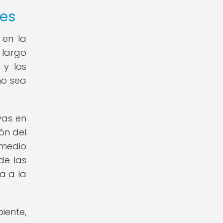
les
 en la
 largo
 y los
no sea
vas en
ión del
 medio
de las
a a la
iente,