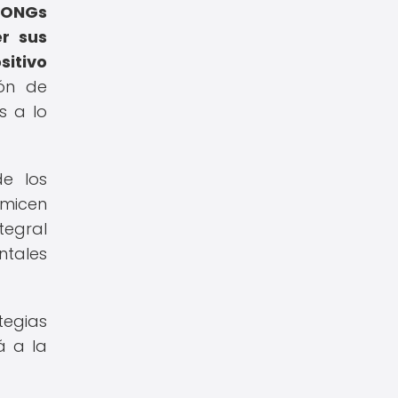
 ONGs
r sus
sitivo
ión de
s a lo
de los
imicen
tegral
ntales
tegias
á a la