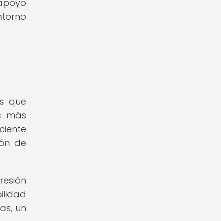
 apoyo
ntorno
os que
os más
ciente
ión de
resión
ilidad
as, un