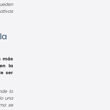
pueden
ativas
la
es más
en la
de ser
nde lo
jo una
ómo se