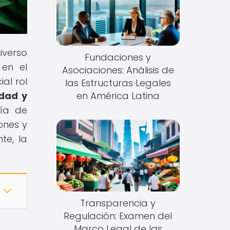
iverso
Fundaciones y
 en el
Asociaciones: Análisis de
al rol
las Estructuras Legales
idad y
en América Latina
ría de
ones y
te, la
Transparencia y
Regulación: Examen del
Marco Legal de las