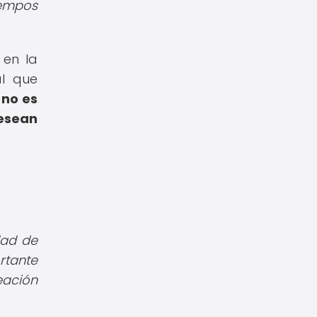
iempos
 en la
al que
 no es
desean
dad de
rtante
eación