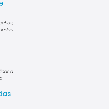
el
echos,
puedan
icar a
.
das