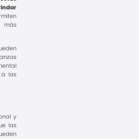
rindar
rmiten
to más
pueden
ianzas
mental
 a las
onal y
ue las
pueden