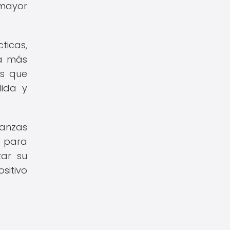
 mayor
icas,
ta más
as que
lida y
ianzas
s para
zar su
sitivo