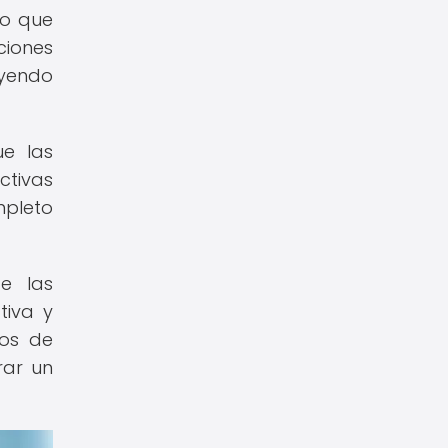
no que
ciones
uyendo
ue las
ctivas
mpleto
de las
tiva y
nos de
rar un