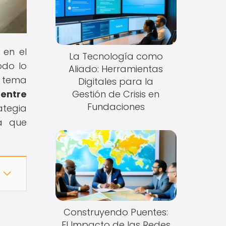
 en el
La Tecnología como
odo lo
Aliado: Herramientas
n tema
Digitales para la
 entre
Gestión de Crisis en
Fundaciones
ategia
sa que
Construyendo Puentes:
El Impacto de las Redes