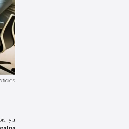
ficios
is, ya
 estas