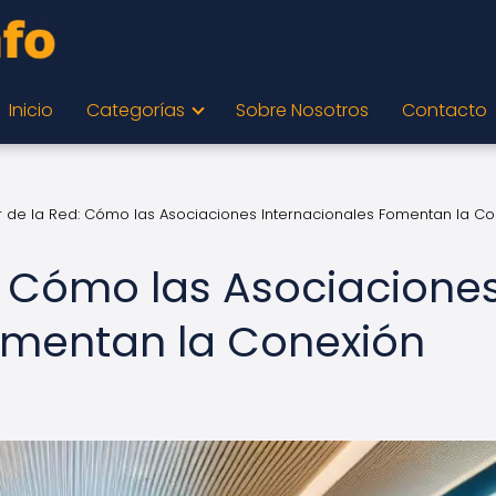
Inicio
Categorías
Sobre Nosotros
Contacto
r de la Red: Cómo las Asociaciones Internacionales Fomentan la C
d: Cómo las Asociacione
omentan la Conexión