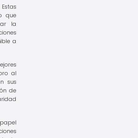
 Estas
lo que
tar la
ciones
ible a
ejores
bro al
en sus
ión de
aridad
 papel
iones