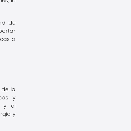
es, lo
dad de
portar
icas a
 de la
icas y
n y el
rgia y