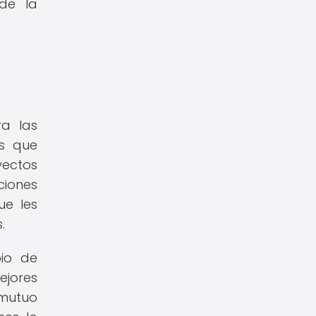
 de la
ra las
es que
yectos
iones
ue les
.
bio de
ejores
 mutuo