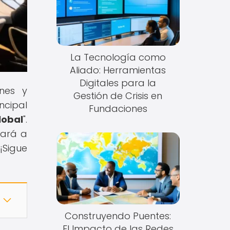
La Tecnología como
Aliado: Herramientas
Digitales para la
nes y
Gestión de Crisis en
ncipal
Fundaciones
lobal
".
vará a
¡Sigue
Construyendo Puentes:
El Impacto de las Redes