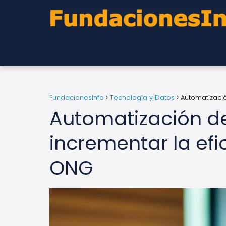
FundacionesInfo
Tecnología y Datos
Automatizaci
Automatización d
incrementar la efi
ONG