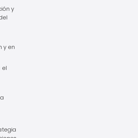
ión y
del
n y en
 el
la
ategia