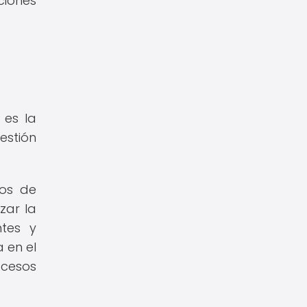
ciones
 es la
estión
pos de
zar la
ntes y
 en el
cesos