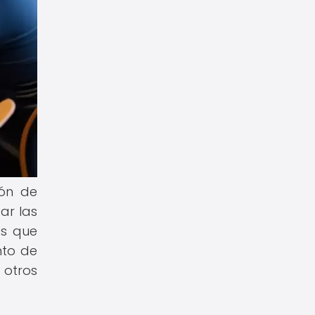
ión de
car las
as que
nto de
 otros