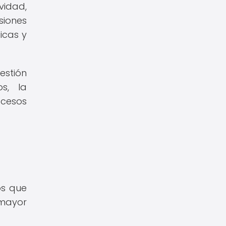
vidad,
siones
icas y
estión
s, la
ocesos
os que
 mayor