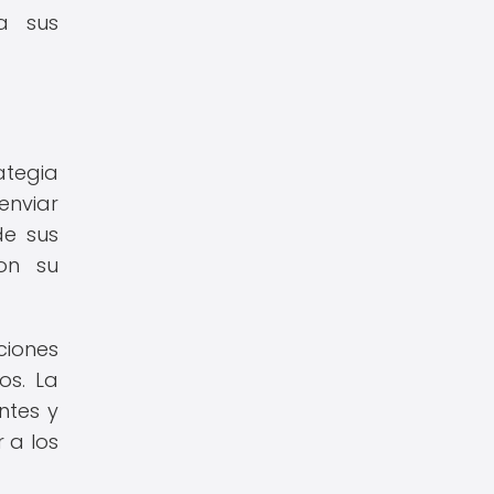
a sus
ategia
enviar
de sus
on su
iones
os. La
ntes y
 a los