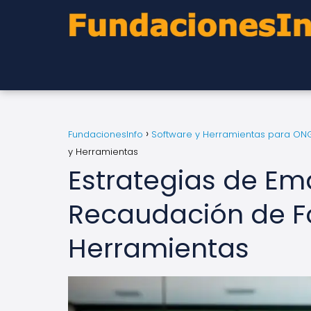
FundacionesInfo
Software y Herramientas para ON
y Herramientas
Estrategias de Em
Recaudación de F
Herramientas