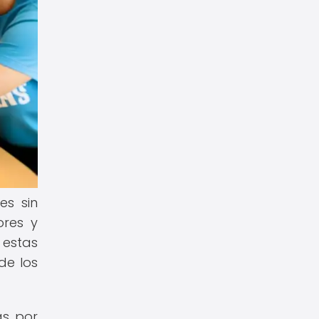
es sin
ores y
estas
de los
as por