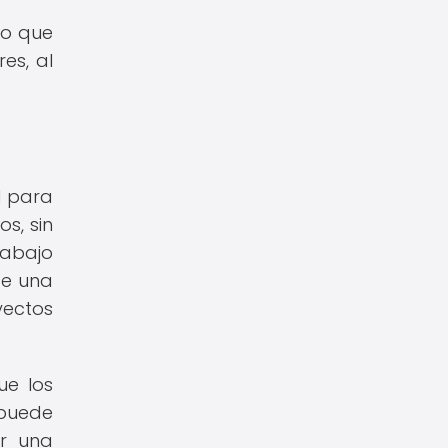
no que
es, al
l para
s, sin
rabajo
de una
ectos
ue los
puede
er una