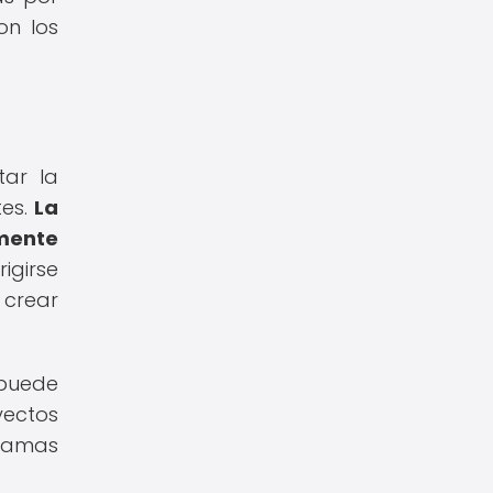
on los
tar la
tes.
La
mente
rigirse
 crear
 puede
yectos
gramas