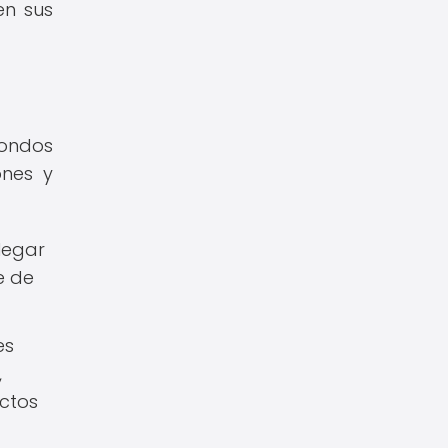
en sus
fondos
ones y
legar
e de
es
,
ctos