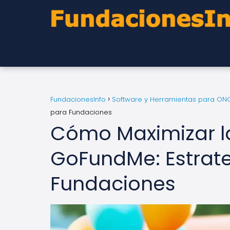
FundacionesInfo
Software y Herramientas para ON
para Fundaciones
Cómo Maximizar l
GoFundMe: Estrate
Fundaciones