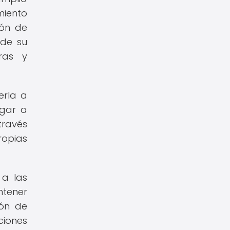
miento
ión de
 de su
ras y
erla a
egar a
través
ropias
 a las
ntener
ión de
iones