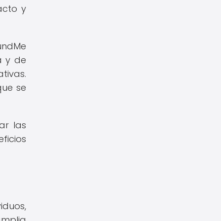
acto y
FundMe
a y de
tivas.
que se
ar las
ficios
iduos,
amplia