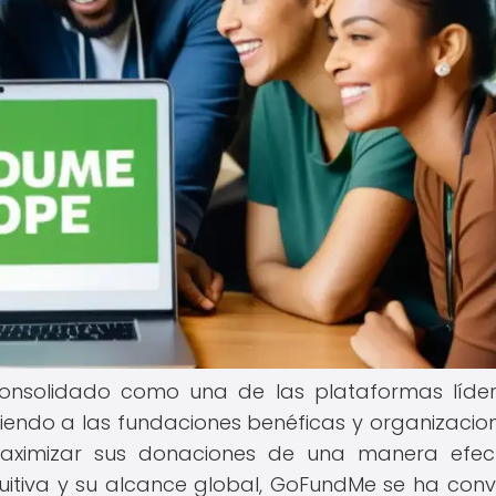
onsolidado como una de las plataformas líde
iendo a las fundaciones benéficas y organizacion
maximizar sus donaciones de una manera efec
ntuitiva y su alcance global, GoFundMe se ha conv