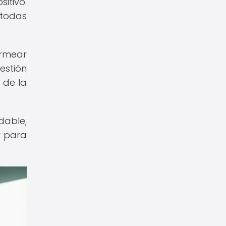
itivo.
 todas
ermear
estión
 de la
dable,
y para