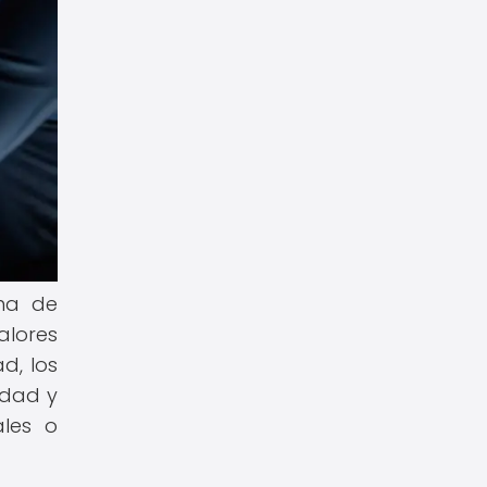
oma de
alores
d, los
idad y
ales o