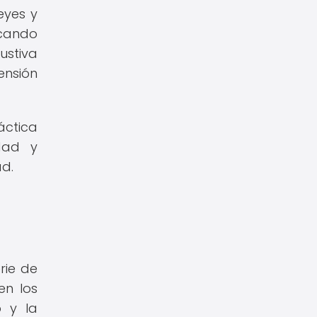
eyes y
scando
ustiva
ensión
áctica
dad y
ad.
rie de
en los
 y la