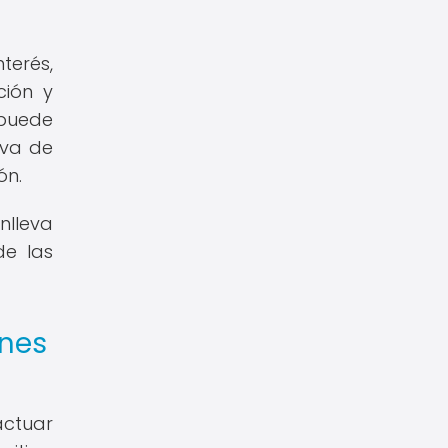
terés,
ción y
 puede
iva de
ón.
nlleva
de las
ines
actuar