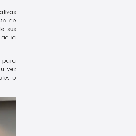
ativas
nto de
de sus
 de la
a para
su vez
ales o