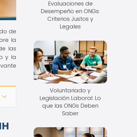
Evaluaciones de
Desempeño en ONGs:
Criterios Justos y
Legales
ndo de
bre la
de las
o y la
evante
Voluntariado y
Legislación Laboral: Lo
que las ONGs Deben
Saber
HH