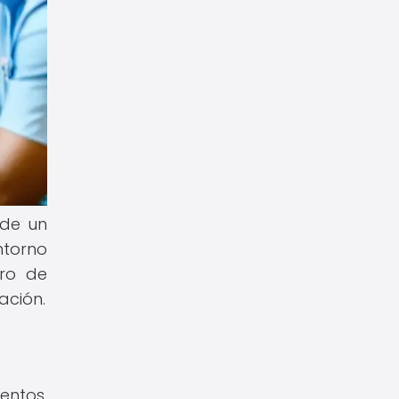
 de un
ntorno
aro de
ación.
entos,