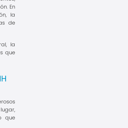
ón. En
ón, la
cas de
al, la
as que
HH
rosos
ugar,
lo que