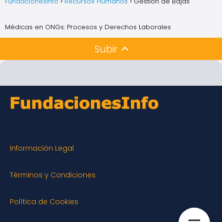
FundacionesInfo
Recursos Humanos
Gestión de Bajas
Médicas en ONGs: Procesos y Derechos Laborales
Subir
Información Legal
Términos y Condiciones
Política de Cookies