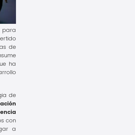
s para
ertido
ias de
onsume
que ha
rrollo
gia de
ración
iencia
os con
gar a