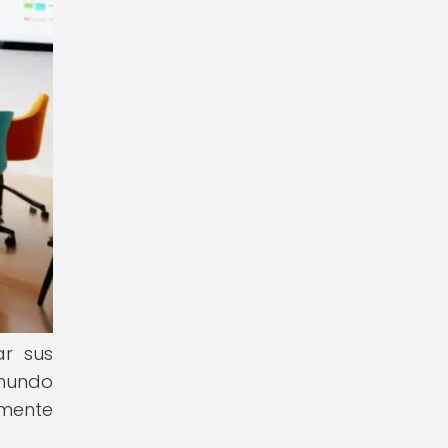
ar sus
 mundo
emente