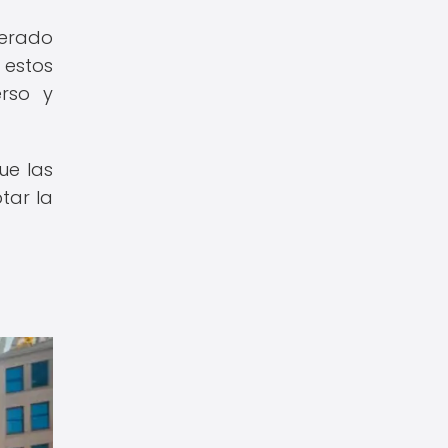
nerado
 estos
rso y
ue las
tar la