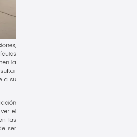
iones,
hículos
nen la
sultar
e a su
ación
ver el
en las
de ser