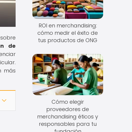
ROI en merchandising:
cómo medir el éxito de
 sobre
tus productos de ONG
ón de
enciar
cular.
ún más
Cómo elegir
proveedores de
merchandising éticos y
responsables para tu
fundación