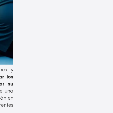
nes y
zar los
ar su
ce una
tán en
rentes