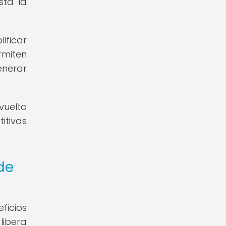
sta la
ificar
rmiten
enerar
vuelto
itivas
de
ficios
libera