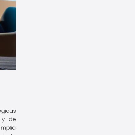
ógicas
n y de
amplia