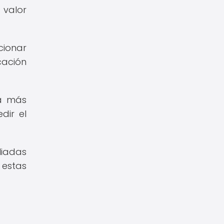
 valor
cionar
cación
ra más
dir el
liadas
 estas