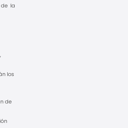
 de la
,
n los
ón de
ión