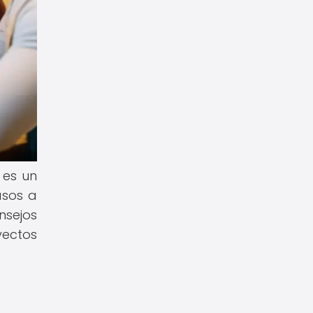
 es un
asos a
nsejos
yectos