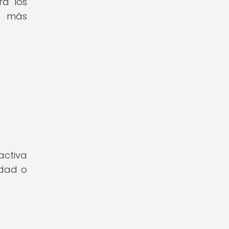
ra los
s más
activa
idad o