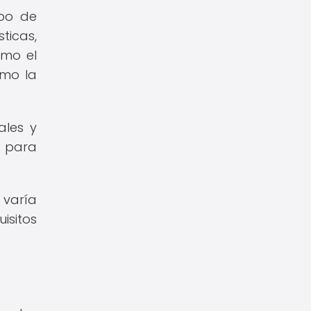
upo de
ticas,
omo el
omo la
ales y
a para
 varía
isitos