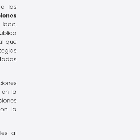
de las
ciones
lado,
ública
al que
tegias
ctadas
ciones
 en la
ciones
con la
les al