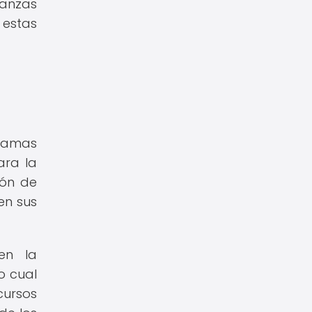
ianzas
 estas
gramas
ara la
ión de
en sus
en la
o cual
ursos