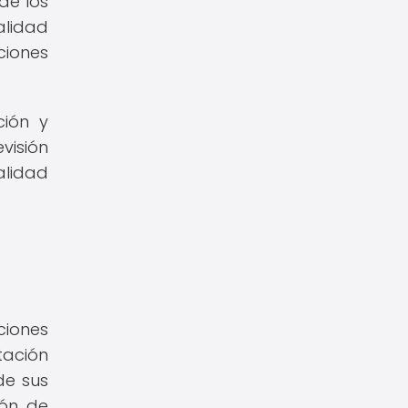
de los
alidad
ciones
ción y
visión
alidad
ciones
tación
de sus
ión de